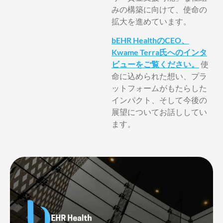
みの構築に向けて、使命の
拡大を進めています。
bEHR HealthのCEO、
Kwame Terra氏へのインタ
ビューをご覧ください。
使
命に込められた想い、プラ
ットフォームがもたらした
インパクト、そして今後の
展望についてお話ししてい
ます。