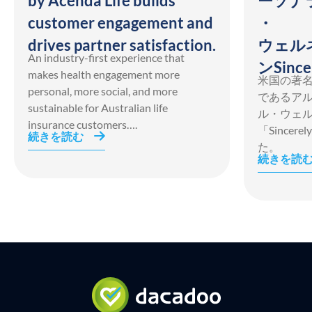
by Acenda Life builds
ーソナ
customer engagement and
・
drives partner satisfaction.
ウェル
An industry-first experience that
ンSince
makes health engagement more
米国の著
personal, more social, and more
であるア
sustainable for Australian life
ル・ウェ
insurance customers….
「Sincer
続きを読む
た。
続きを読